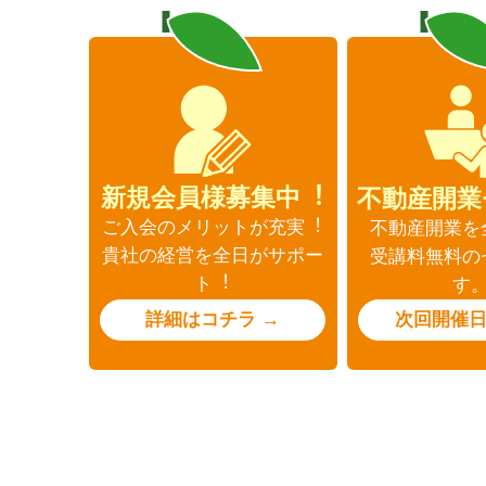
新規会員様募集中︕
不動産開業
ご入会のメリットが充実︕
不動産開業を
貴社の経営を全日がサポー
受講料無料の
ト︕
す
詳細はコチラ →
次回開催日