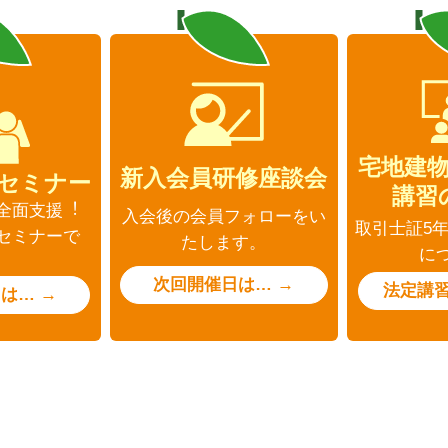
宅地建
新入会員研修座談会
セミナー
講習
全面支援︕
入会後の会員フォローをい
取引士証5
セミナーで
たします。
に
。
次回開催日は… →
法定講習
は… →